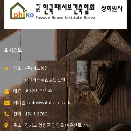
회사정보
상호 : (주)위드하임
(주)위드하임종합건설
대표 : 윤경일, 안선주
이메일 : info@withheim.co.kr
전화 : 1544-6760
주소 : 경기도 양평군 양평읍 마유산로 247